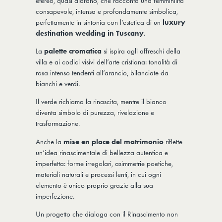
etereo, quasi diafano, che racconta una femminilità
consapevole, intensa e profondamente simbolica,
perfettamente in sintonia con l’estetica di un
luxury
destination wedding in Tuscany
.
La
palette cromatica
si ispira agli affreschi della
villa e ai codici visivi dell’arte cristiana: tonalità di
rosa intenso tendenti all’arancio, bilanciate da
bianchi e verdi.
Il verde richiama la rinascita, mentre il bianco
diventa simbolo di purezza, rivelazione e
trasformazione.
Anche la
mise en place del matrimonio
riflette
un’idea rinascimentale di bellezza autentica e
imperfetta: forme irregolari, asimmetrie poetiche,
materiali naturali e processi lenti, in cui ogni
elemento è unico proprio grazie alla sua
imperfezione.
Un progetto che dialoga con il Rinascimento non