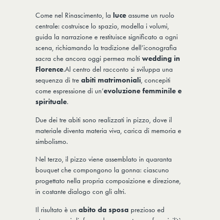
Come nel Rinascimento, la
luce
assume un ruolo
centrale: costruisce lo spazio, modella i volumi,
guida la narrazione e restituisce significato a ogni
scena, richiamando la tradizione dell’iconografia
sacra che ancora oggi permea molti
wedding in
Florence
.Al centro del racconto si sviluppa una
sequenza di tre
abiti matrimoniali
, concepiti
come espressione di un’
evoluzione femminile e
spirituale
.
Due dei tre abiti sono realizzati in pizzo, dove il
materiale diventa materia viva, carica di memoria e
simbolismo.
Nel terzo, il pizzo viene assemblato in quaranta
bouquet che compongono la gonna: ciascuno
progettato nella propria composizione e direzione,
in costante dialogo con gli altri.
Il risultato è un
abito da sposa
prezioso ed