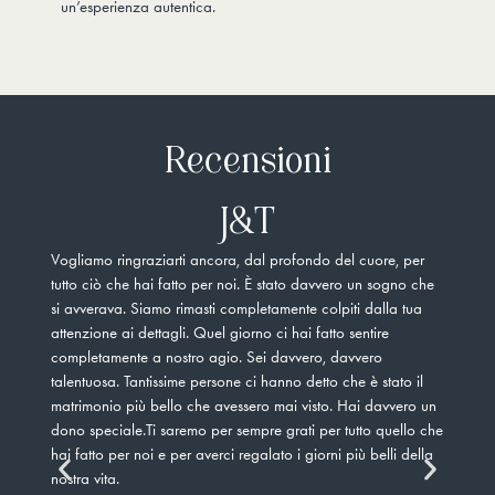
un’esperienza autentica.
Recensioni
J&T
Vogliamo ringraziarti ancora, dal profondo del cuore, per
Non 
tutto ciò che hai fatto per noi. È stato davvero un sogno che
pers
si avverava. Siamo rimasti completamente colpiti dalla tua
subi
attenzione ai dettagli. Quel giorno ci hai fatto sentire
idee
completamente a nostro agio. Sei davvero, davvero
imma
talentuosa. Tantissime persone ci hanno detto che è stato il
trat
matrimonio più bello che avessero mai visto. Hai davvero un
sele
dono speciale.Ti saremo per sempre grati per tutto quello che
offe
hai fatto per noi e per averci regalato i giorni più belli della
gior
nostra vita.
mai.