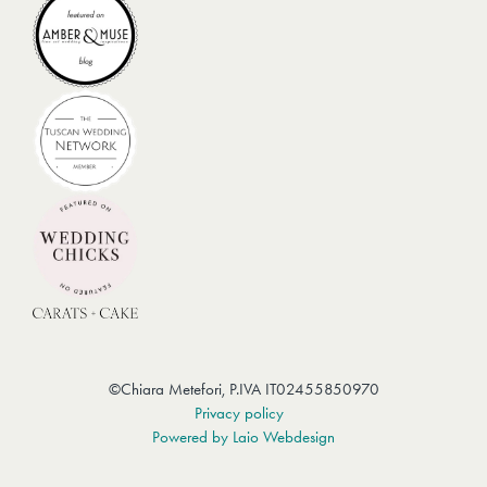
Menù
IG
–
TK
©Chiara Metefori, P.IVA IT02455850970
Privacy policy
Powered by Laio Webdesign