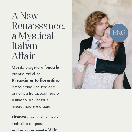
A New
Renaissance,
a Mystical
Italian
Affair
Questo progetto affonda le
proprie radici nel
Rinascimento fiorentino
,
inteso come una tensione
armonica tra opposti: sacro
e umano, opulenza e
misura, rigore e grazia.
Firenze
diventa il contesto
simbolico di questa
esplorazione, mentre
Villa