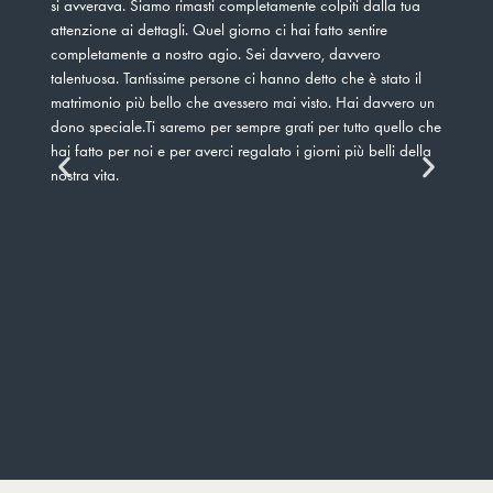
si avverava. Siamo rimasti completamente colpiti dalla tua
subi
attenzione ai dettagli. Quel giorno ci hai fatto sentire
idee
completamente a nostro agio. Sei davvero, davvero
imma
talentuosa. Tantissime persone ci hanno detto che è stato il
trat
matrimonio più bello che avessero mai visto. Hai davvero un
sele
dono speciale.Ti saremo per sempre grati per tutto quello che
offe
hai fatto per noi e per averci regalato i giorni più belli della
gior
nostra vita.
mai.