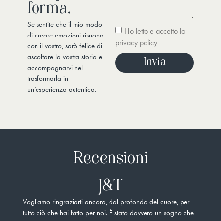
forma.
Se sentite che il mio modo
Ho letto e accetto la
di creare emozioni risuona
privacy policy
con il vostro, sarò felice di
ascoltare la vostra storia e
Invia
accompagnarvi nel
trasformarla in
un’esperienza autentica.
Recensioni
J&T
Vogliamo ringraziarti ancora, dal profondo del cuore, per
Non 
tutto ciò che hai fatto per noi. È stato davvero un sogno che
pers