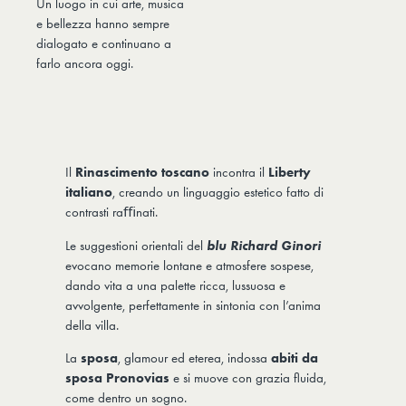
Un luogo in cui arte, musica
e bellezza hanno sempre
dialogato e continuano a
farlo ancora oggi.
Il
Rinascimento toscano
incontra il
Liberty
italiano
, creando un linguaggio estetico fatto di
contrasti raﬃnati.
Le suggestioni orientali del
blu Richard Ginori
evocano memorie lontane e atmosfere sospese,
dando vita a una palette ricca, lussuosa e
avvolgente, perfettamente in sintonia con l’anima
della villa.
La
sposa
, glamour ed eterea, indossa
abiti da
sposa Pronovias
e si muove con grazia fluida,
come dentro un sogno.